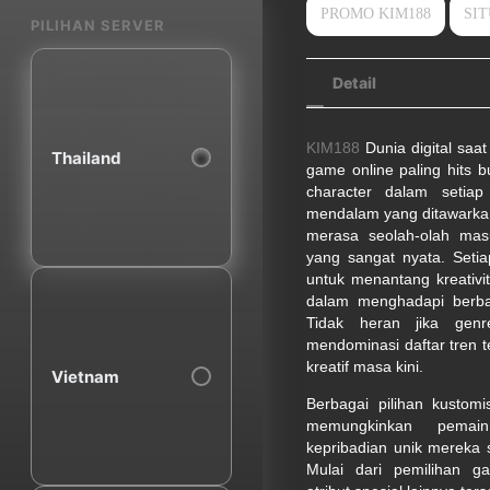
PROMO KIM188
SIT
PILIHAN SERVER
Detail
KIM188
Dunia digital saat
Thailand
game online paling hits 
character dalam setiap
mendalam yang ditawark
merasa seolah-olah mas
yang sangat nyata. Setia
untuk menantang kreativit
dalam menghadapi berba
Tidak heran jika gen
mendominasi daftar tren 
kreatif masa kini.
Vietnam
Berbagai pilihan kustomi
memungkinkan pemain
kepribadian unik mereka 
Mulai dari pemilihan g