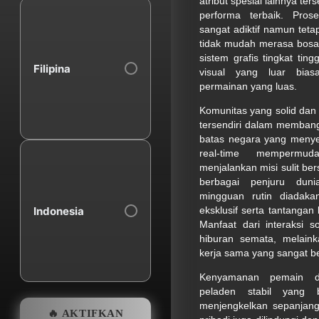
atribut spesial lainnya te
performa terbaik. Pros
sangat adiktif namun te
tidak mudah merasa bosan
sistem grafis tingkat ti
Filipina
visual yang luar bias
permainan yang luas.
Komunitas yang solid dan 
tersendiri dalam membang
batas negara yang menye
real-time mempermud
menjalankan misi sulit be
berbagai penjuru duni
mingguan rutin diadak
Indonesia
eksklusif serta tantanga
Manfaat dari interaksi s
hiburan semata, melain
kerja sama yang sangat b
Kenyamanan pemain di
peladen stabil yang 
menjengkelkan sepanjan
🔥 AKTIFKAN